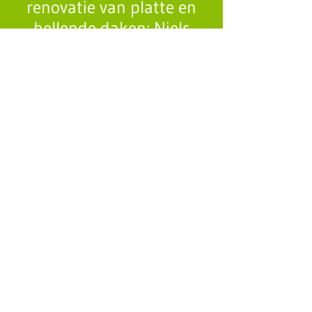
renovatie van platte en
hellende daken: Niels
Thomas!
Hellende en platte daken bij
Algemene Dak- en
renovatiewerken Niels Thomas
CONTACTEER ONS
Pastorijstraat 16,
3540 Vlaams Gewest
(Herk-de-Stad)